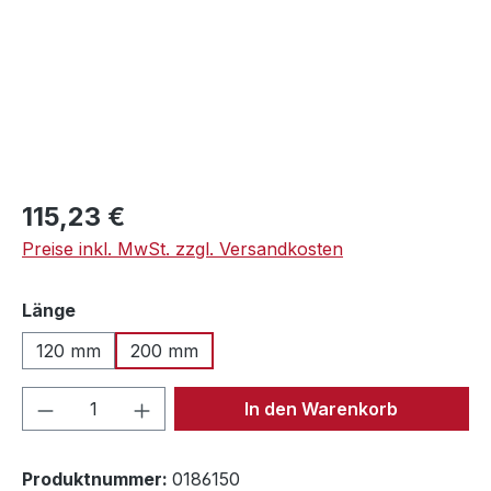
Regulärer Preis:
115,23 €
Preise inkl. MwSt. zzgl. Versandkosten
auswählen
Länge
120 mm
200 mm
Produkt Anzahl: Gib den gewünschten We
In den Warenkorb
Produktnummer:
0186150