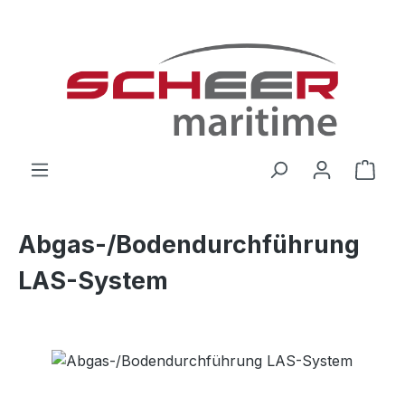
Zum Hauptinhalt springen
Ware
Abgas-/Bodendurchführung
LAS-System
Bildergalerie überspringen