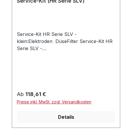
Service-Kit (HR Serie SLV)
Service-Kit HR Serie SLV -
klein:Elektroden DüseFilter Service-Kit HR
Serie SLV -
groß:Elektroden DüseFilterKordelKesselisoli
erung
Regulärer Preis:
Ab
118,61 €
Preise inkl. MwSt. zzgl. Versandkosten
Details