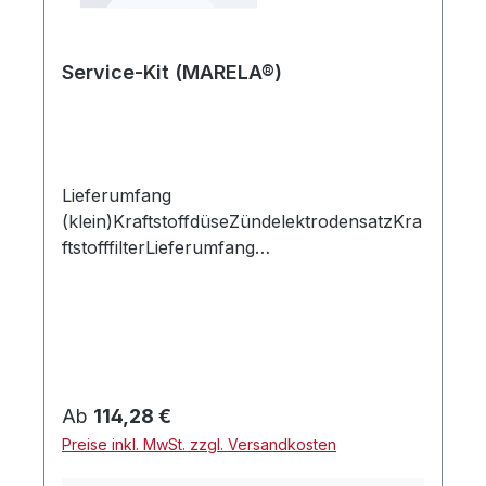
Service-Kit (MARELA®)
Lieferumfang
(klein)KraftstoffdüseZündelektrodensatzKra
ftstofffilterLieferumfang
(groß)KraftstoffdüseZündelektrodensatzKra
ftstofffilterFlammenrohrÖlschläucheKesselis
olierung MARELA 30/40/70Kordel
MARELA 30/40/70
Regulärer Preis:
Ab
114,28 €
Preise inkl. MwSt. zzgl. Versandkosten