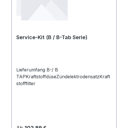
Service-Kit (B / B-Tab Serie)
Lieferumfang B-/ B
TAPKraftstoffdüseZündelektrodensatzKraft
stofffilter
Regulärer Preis:
Ab
102,89 €