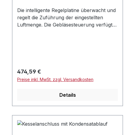
Die intelligente Regelplatine überwacht und
regelt die Zuführung der eingestellten
Luftmenge. Die Gebläsesteuerung verfügt
über einen Soll-Ist-Abgleich für eine
optimale Abstimmung.Die universal
einsetzbare Steuerung ist sowohl für den
einstufigen als auch für den zweistufigen
Betrieb geeignet.Der Brennvorgang verläuft
unabhängig von Wetter- und anderen
Regulärer Preis:
474,59 €
Einflussbedingungen im Außenbereich.Die
Preise inkl. MwSt. zzgl. Versandkosten
Einstellung der Luftmenge bei der
Erstinstallation und späteren Wartungen ist
Details
einfach anwenderergonomisch.