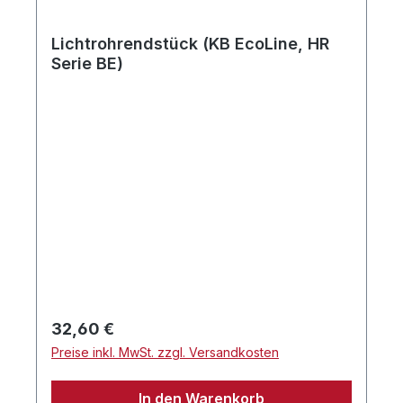
Lichtrohrendstück (KB EcoLine, HR
Serie BE)
Regulärer Preis:
32,60 €
Preise inkl. MwSt. zzgl. Versandkosten
In den Warenkorb