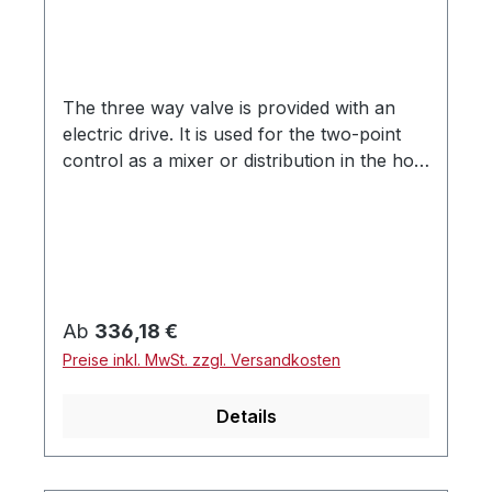
The three way valve is provided with an
electric drive. It is used for the two-point
control as a mixer or distribution in the hot
water system. The three way valve is
controlled either by the boiler thermostat
or by a room thermostat. You can switch
via a lever between automatic and manual
mode (AUTO / MAN). Das 3-Wege-Ventil ist
mit einem elektrischen Antrieb versehen. Es
Regulärer Preis:
Ab
336,18 €
wird für die Zweipunktregelung als Mischer
Preise inkl. MwSt. zzgl. Versandkosten
bzw. Verteiler im Heizwassersystem
eingesetzt. Das 3-Wege-Ventil wird über das
Details
Kesselthermostat oder ein Raumthermostat
gesteuert.