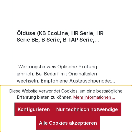
Präzisionsbauteilen. Die äußerst sorgfältige
Herstellung garantiert gleichmäßige, ständig
reproduzierbare Verbrennungswerte von
sehr hoher Güte mit einer beim Start
sofortigen Blauen Flamme.
Öldüse (KB EcoLine, HR Serie, HR
Serie BE, B Serie, B TAP Serie,
BlauthermDUO BE)
Wartungshinweis:Optische Prüfung
jährlich. Bei Bedarf mit Originalteilen
wechseln. Empfohlene Austauschperiode:
alle zwei JahreVerwenden Sie nur Original
Diese Website verwendet Cookies, um eine bestmögliche
SCHEER Öldüsen! Ein störungsfreier
Erfahrung bieten zu können.
Mehr Informationen ...
Betrieb kann nur durch den Einsatz
originalerSCHEER-Düsen gewährleistet
Konfigurieren
Nur technisch notwendige
werden. Diese sind speziell konfiguriert und
Alle Cookies akzeptieren
in einem Durchsatzbereich von 5
Regulärer Preis:
Ab
16,93 €
%Toleranz geprüft.