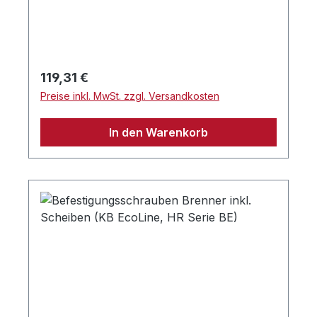
Gebläses von 120 Sekunden.
Regulärer Preis:
119,31 €
Preise inkl. MwSt. zzgl. Versandkosten
In den Warenkorb