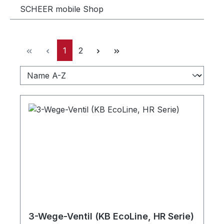
SCHEER mobile Shop
Seite
Seite
1
2
3-Wege-Ventil (KB EcoLine, HR Serie)