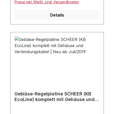
Preise inkl. MwSt. zzgl. Versandkosten
einsetzbar. Mit seinem Bajonettverschluss
ist das Alloy-Flammenrohr sehr schnell
Details
demontierbar, dies erleichert die
Servicearbeiten.Wartungshinweis:Optische
Prüfung jährlich. Bei Bedarf mit
Originalteilen auswechseln. Empfohlene
Austauschperiode: alle vier Jahre
Gebläse-Regelplatine SCHEER (KB
EcoLine) komplett mit Gehäuse und
Verbindungskabel | Neu ab Juli/2019