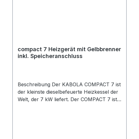
Bezeichnung compact 7 Nennleistung kW
7 Maße (B / H / T) mm 330 / 340 / 570 *
Maße Kombi (B / H / T) mm 330 / 445 /
620 * Spannung Volt 230 Gewicht kg 47
Brennstoff Diesel Wirkungsgrad
Verbrennung % 90 * Bemaßung ist
inklusive montierter Heizpumpe und
compact 7 Heizgerät mit Gelbbrenner
Ölbrenner.
inkl. Speicheranschluss
Beschreibung Der KABOLA COMPACT 7 ist
der kleinste dieselbefeuerte Heizkessel der
Welt, der 7 kW liefert. Der COMPACT 7 ist
als Heizkessel und - mit einer
Heizkesselregelung – auch als Kombikessel
lieferbar. Dank des geringen Einbaumaßes
und einer flüsterleisen, vollautomatischen
Arbeitsweise ist dieser Kessel für (kleine)