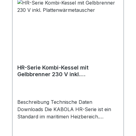
analoges Schaltfeld Umwälzpumpe FloCo-
Top (Kunststoff) Raumthermostat
Plattenwärmetauscher digitales Schaltfeld
Umschaltventil Brauchwasserschalter
Technische Daten Bezeichnung compact
7 Nennleistung kW 7 Maße (B / H / T) mm
330 / 340 / 570 * Maße Kombi (B / H / T)
mm 330 / 445 / 620 * Spannung Volt 230
Gewicht kg 47 Brennstoff Diesel
HR-Serie Kombi-Kessel mit
Wirkungsgrad Verbrennung % 90 *
Gelbbrenner 230 V inkl.
Bemaßung ist inklusive montierter
Plattenwärmetauscher
Heizpumpe und Ölbrenner.
Beschreibung Technische Daten
Downloads Die KABOLA HR-Serie ist ein
Standard im maritimen Heizbereich.
Bewährt seit vielen Jahren unter den
harten Bedingungen der Arbeitsschiffe und