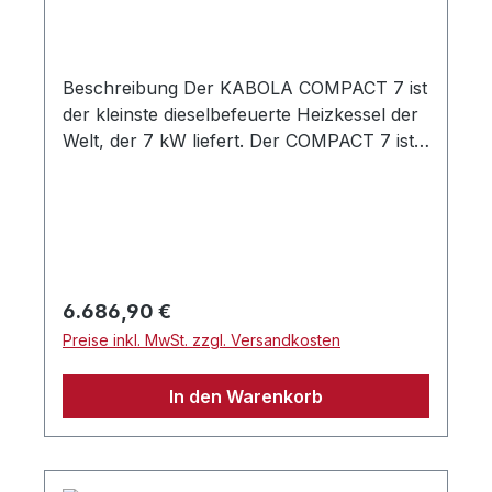
inklusive montierter Heizpumpe und
Ölbrenner.
Beschreibung Der KABOLA COMPACT 7 ist
der kleinste dieselbefeuerte Heizkessel der
Welt, der 7 kW liefert. Der COMPACT 7 ist
als Heizkessel und - mit einer
Heizkesselregelung – auch als Kombikessel
lieferbar. Dank des geringen Einbaumaßes
und einer flüsterleisen, vollautomatischen
Arbeitsweise ist dieser Kessel für (kleine)
Segel- und Motorboote optimal
Regulärer Preis:
6.686,90 €
geeignet.Dauerhafte Beheizung und sogar
Preise inkl. MwSt. zzgl. Versandkosten
warmes Frischwasser gehören zu den
Möglichkeiten. Ideal für Zentralheizung mit
In den Warenkorb
Radiatoren und/oder kombiniert mit
Heißluftheizung von KABOLA. Eine äußerst
effiziente, leise und kraftvolle
Anlage.Lieferumpfang Gelbbrenner