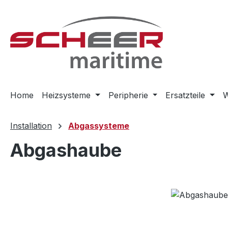
m Hauptinhalt springen
Zur Suche springen
Zur Hauptnavigation springen
Home
Heizsysteme
Peripherie
Ersatzteile
W
Installation
Abgassysteme
Abgashaube
Bildergalerie überspringen