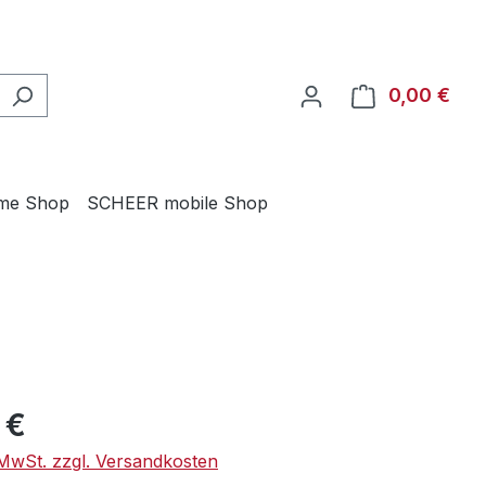
0,00 €
Ware
me Shop
SCHEER mobile Shop
eis:
 €
. MwSt. zzgl. Versandkosten