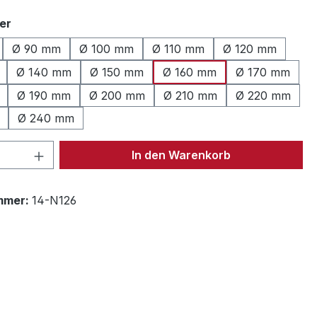
auswählen
er
Ø 90 mm
Ø 100 mm
Ø 110 mm
Ø 120 mm
Ø 140 mm
Ø 150 mm
Ø 160 mm
Ø 170 mm
Ø 190 mm
Ø 200 mm
Ø 210 mm
Ø 220 mm
Ø 240 mm
 Anzahl: Gib den gewünschten Wert ein 
In den Warenkorb
mmer:
14-N126