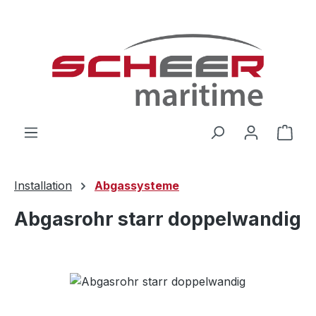
Zum Hauptinhalt springen
Ware
Installation
Abgassysteme
Abgasrohr starr doppelwandig
Bildergalerie überspringen