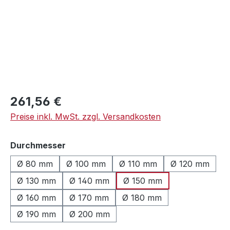
Regulärer Preis:
261,56 €
Preise inkl. MwSt. zzgl. Versandkosten
auswählen
Durchmesser
Ø 80 mm
Ø 100 mm
Ø 110 mm
Ø 120 mm
Ø 130 mm
Ø 140 mm
Ø 150 mm
Ø 160 mm
Ø 170 mm
Ø 180 mm
Ø 190 mm
Ø 200 mm