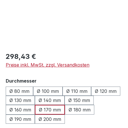
Regulärer Preis:
298,43 €
Preise inkl. MwSt. zzgl. Versandkosten
auswählen
Durchmesser
Ø 80 mm
Ø 100 mm
Ø 110 mm
Ø 120 mm
Ø 130 mm
Ø 140 mm
Ø 150 mm
Ø 160 mm
Ø 170 mm
Ø 180 mm
Ø 190 mm
Ø 200 mm