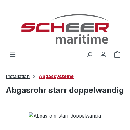
Zum Hauptinhalt springen
Ware
Installation
Abgassysteme
Abgasrohr starr doppelwandig
Bildergalerie überspringen