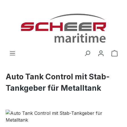
Zum Hauptinhalt springen
Ware
Auto Tank Control mit Stab-
Tankgeber für Metalltank
Bildergalerie überspringen