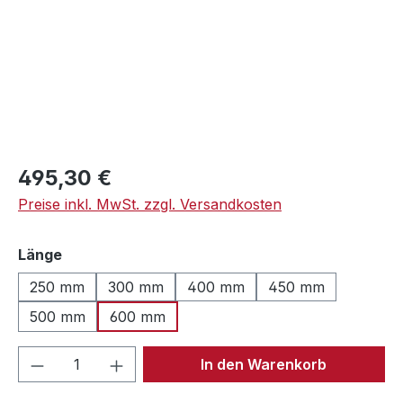
Regulärer Preis:
495,30 €
Preise inkl. MwSt. zzgl. Versandkosten
auswählen
Länge
250 mm
300 mm
400 mm
450 mm
500 mm
600 mm
Produkt Anzahl: Gib den gewünschten We
In den Warenkorb