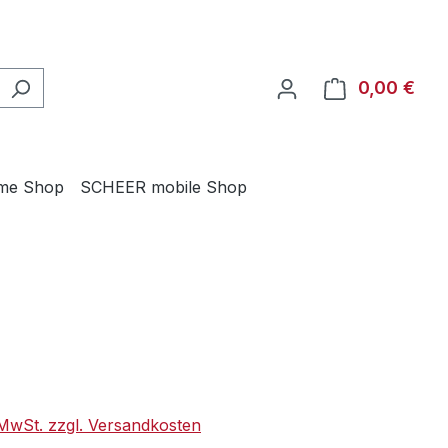
0,00 €
Ware
me Shop
SCHEER mobile Shop
eis:
. MwSt. zzgl. Versandkosten