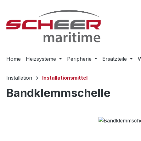
m Hauptinhalt springen
Zur Suche springen
Zur Hauptnavigation springen
Home
Heizsysteme
Peripherie
Ersatzteile
W
Installation
Installationsmittel
Bandklemmschelle
Bildergalerie überspringen