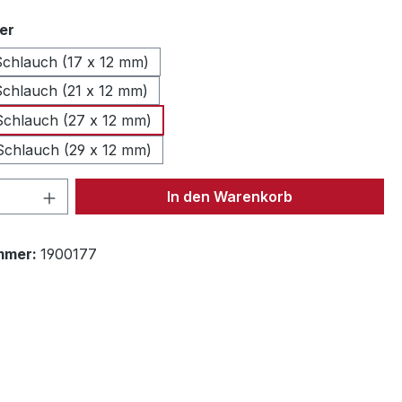
auswählen
er
chlauch (17 x 12 mm)
chlauch (21 x 12 mm)
chlauch (27 x 12 mm)
chlauch (29 x 12 mm)
 Anzahl: Gib den gewünschten Wert ein 
In den Warenkorb
mmer:
1900177