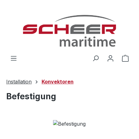
Zum Hauptinhalt springen
Ware
Installation
Konvektoren
Befestigung
Bildergalerie überspringen