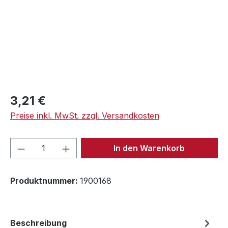
Regulärer Preis:
3,21 €
Preise inkl. MwSt. zzgl. Versandkosten
Produkt Anzahl: Gib den gewünschten We
In den Warenkorb
Produktnummer:
1900168
Beschreibung