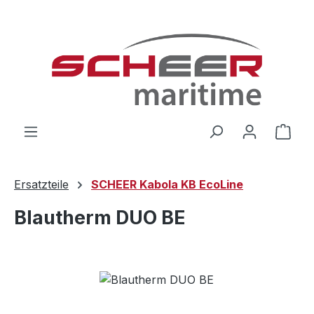
Zum Hauptinhalt springen
Ware
Ersatzteile
SCHEER Kabola KB EcoLine
Blautherm DUO BE
Bildergalerie überspringen