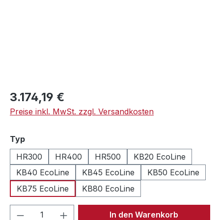
Regulärer Preis:
3.174,19 €
Preise inkl. MwSt. zzgl. Versandkosten
auswählen
Typ
HR300
HR400
HR500
KB20 EcoLine
KB40 EcoLine
KB45 EcoLine
KB50 EcoLine
KB75 EcoLine
KB80 EcoLine
Produkt Anzahl: Gib den gewünschten We
In den Warenkorb