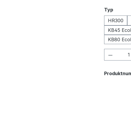
auswäh
Typ
HR300
KB45 Eco
KB80 Eco
Produkt
Produktnu