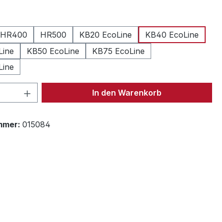
len
HR400
HR500
KB20 EcoLine
KB40 EcoLine
Line
KB50 EcoLine
KB75 EcoLine
Line
 Anzahl: Gib den gewünschten Wert ein 
In den Warenkorb
mmer:
015084