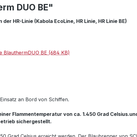
herm DUO BE"
er HR-Linie (Kabola EcoLine, HR Linie, HR Linie BE)
e BlauthermDUO BE (684 KB)
Einsatz an Bord von Schiffen.
einer Flammentemperatur von ca. 1.450 Grad Celsius.und
etrieb sichergestellt.
0 Grad Celsius erreicht werden. Der Blaubrenner von SCHE