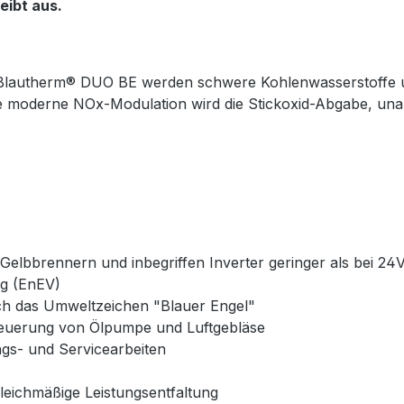
eibt aus.
s Blautherm® DUO BE werden schwere Kohlenwasserstoffe 
ie moderne NOx-Modulation wird die Stickoxid-Abgabe, un
Gelbbrennern und inbegriffen Inverter geringer als bei 24
ng (EnEV)
ch das Umweltzeichen "Blauer Engel"
euerung von Ölpumpe und Luftgebläse
s- und Servicearbeiten
leichmäßige Leistungsentfaltung