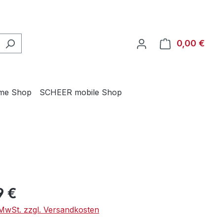
0,00 €
Ware
me Shop
SCHEER mobile Shop
eis:
9 €
. MwSt. zzgl. Versandkosten