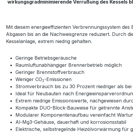
wirkungsgradminimierende Verrußung des Kessels bl
Mit diesem energieeffizienten Verbrennungssystem de
Abgasen bis an die Nachweisgrenze reduziert. Durch d
Kesselanlage, extrem niedrig gehalten.
Geringe Betriebsgeräusche
Raumluftunabhängiger Brennerbetrieb möglich
Geringer Brennstoffverbrauch
Weniger CO
-Emissionen
2
Stromverbrauch bis zu 30 Prozent niedriger als bei 
Ideal für Neubauten nach Energieeinsparverordnu
Extrem niedrige Emissionswerte, nachgewiesen dur
Kompakte DUO-Block-Bauweise für getrennte Anst
Modularer Komponentenaufbau vereinfacht Wartung
Al-Mg3-Gehäuse, dauerhaft und korrosionsstabil
Elektrische, selbstregelnde Heizölvorwärmung für g