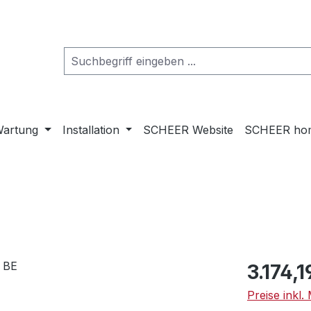
artung
Installation
SCHEER Website
SCHEER ho
Regulärer Pr
3.174,1
Preise inkl