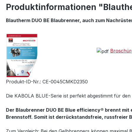
Produktinformationen "Blaut
Blautherm DUO BE Blaubrenner, auch zum Nachrüsten d
Broschür
Produkt-ID-Nr.: CE-0045CMKD2350
Die KABOLA BLUE-Serie ist perfekt abgestimmt für den 
Der Blaubrenner DUO BE Blue efficiency® brennt mit 
Brennstoff. Somit ist derrückstandsfreie, russfreier B
Zum Vergleich: Bei den Gelbbrenners können maximal 85