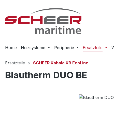
m Hauptinhalt springen
Zur Suche springen
Zur Hauptnavigation springen
Home
Heizsysteme
Peripherie
Ersatzteile
W
Ersatzteile
SCHEER Kabola KB EcoLine
Blautherm DUO BE
Bildergalerie überspringen