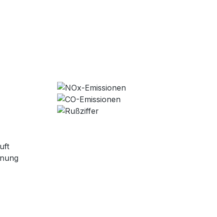
uft
ennung