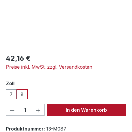
Regulärer Preis:
42,16 €
Preise inkl. MwSt. zzgl. Versandkosten
auswählen
Zoll
7
8
Produkt Anzahl: Gib den gewünschten We
In den Warenkorb
Produktnummer:
13-M087