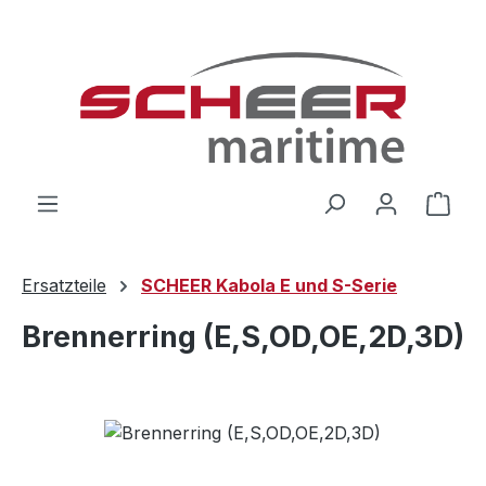
Zum Hauptinhalt springen
Ware
Ersatzteile
SCHEER Kabola E und S-Serie
Brennerring (E,S,OD,OE,2D,3D)
Bildergalerie überspringen