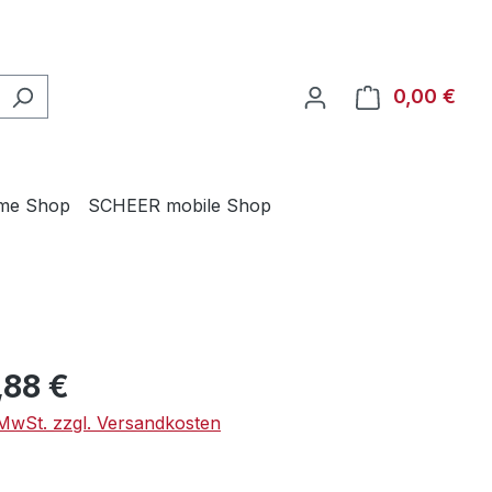
0,00 €
Ware
me Shop
SCHEER mobile Shop
eis:
,88 €
. MwSt. zzgl. Versandkosten
swählen