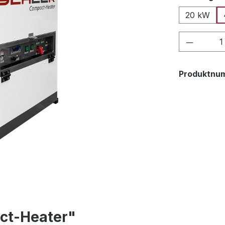
20 kW
Produkt
Produktnu
ct-Heater"