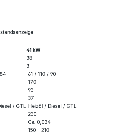
lstandsanzeige
41 kW
38
3
 84
61 / 110 / 90
170
93
37
iesel / GTL
Heizöl / Diesel / GTL
230
Ca. 0,034
150 - 210