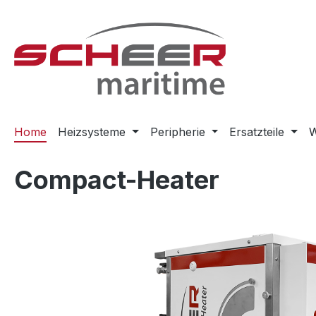
m Hauptinhalt springen
Zur Suche springen
Zur Hauptnavigation springen
Home
Heizsysteme
Peripherie
Ersatzteile
W
Compact-Heater
Bildergalerie überspringen