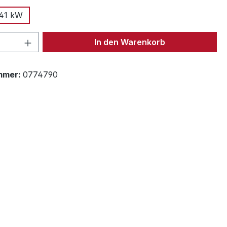
41 kW
 Anzahl: Gib den gewünschten Wert ein 
In den Warenkorb
mmer:
0774790