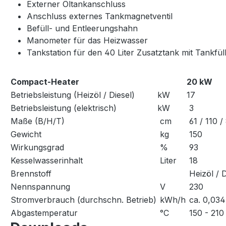
Externer Öltankanschluss
Anschluss externes Tankmagnetventil
Befüll- und Entleerungshahn
Manometer für das Heizwasser
Tankstation für den 40 Liter Zusatztank mit Tankfül
Compact-Heater
20 kW
Betriebsleistung (Heizöl / Diesel)
kW
17
Betriebsleistung (elektrisch)
kW
3
Maße (B/H/T)
cm
61 / 110 /
Gewicht
kg
150
Wirkungsgrad
%
93
Kesselwasserinhalt
Liter
18
Brennstoff
Heizöl / D
Nennspannung
V
230
Stromverbrauch (durchschn. Betrieb)
kWh/h
ca. 0,034
Abgastemperatur
°C
150 - 210