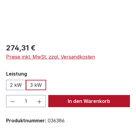
Regulärer Preis:
274,31 €
Preise inkl. MwSt. zzgl. Versandkosten
auswählen
Leistung
2 kW
3 kW
Produkt Anzahl: Gib den gewünschten We
In den Warenkorb
Produktnummer:
036386