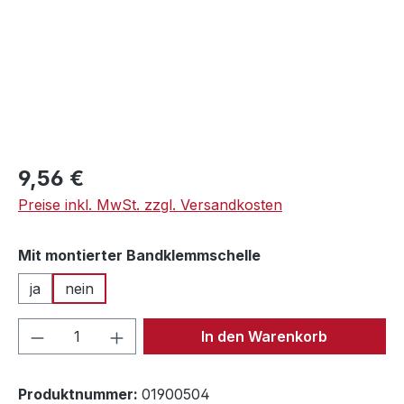
Regulärer Preis:
9,56 €
Preise inkl. MwSt. zzgl. Versandkosten
auswählen
Mit montierter Bandklemmschelle
ja
nein
Produkt Anzahl: Gib den gewünschten We
In den Warenkorb
Produktnummer:
01900504