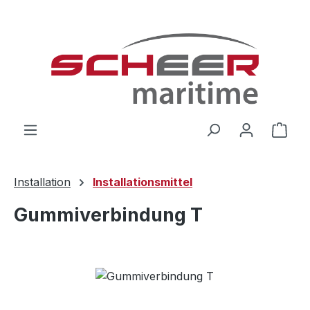
Zum Hauptinhalt springen
Ware
Installation
Installationsmittel
Gummiverbindung T
Bildergalerie überspringen