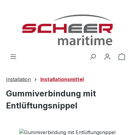
Zum Hauptinhalt springen
Ware
Installation
Installationsmittel
Gummiverbindung mit
Entlüftungsnippel
Bildergalerie überspringen