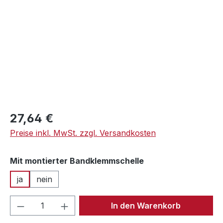
Regulärer Preis:
27,64 €
Preise inkl. MwSt. zzgl. Versandkosten
auswählen
Mit montierter Bandklemmschelle
ja
nein
Produkt Anzahl: Gib den gewünschten We
In den Warenkorb