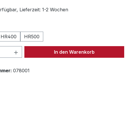
rfügbar, Lieferzeit: 1-2 Wochen
len
HR400
HR500
 Anzahl: Gib den gewünschten Wert ein 
In den Warenkorb
mmer:
078001