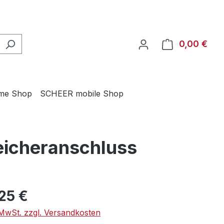
0,00 €
Ware
me Shop
SCHEER mobile Shop
peicheranschluss
eis:
25 €
. MwSt. zzgl. Versandkosten