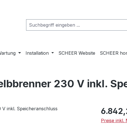
artung
Installation
SCHEER Website
SCHEER ho
elbbrenner 230 V inkl. S
Regulärer Pr
6.842,
Preise inkl