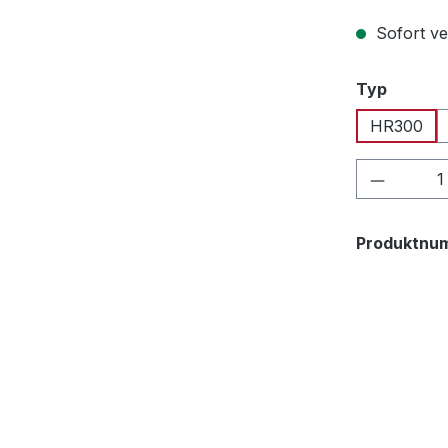
Sofort ve
auswäh
Typ
HR300
Produkt
Produktnu