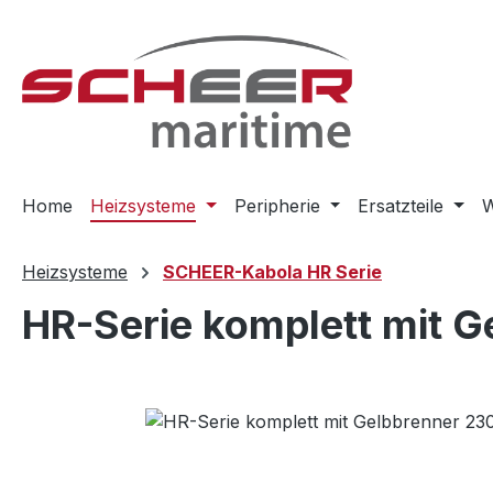
m Hauptinhalt springen
Zur Suche springen
Zur Hauptnavigation springen
Home
Heizsysteme
Peripherie
Ersatzteile
W
Heizsysteme
SCHEER-Kabola HR Serie
HR-Serie komplett mit G
Bildergalerie überspringen