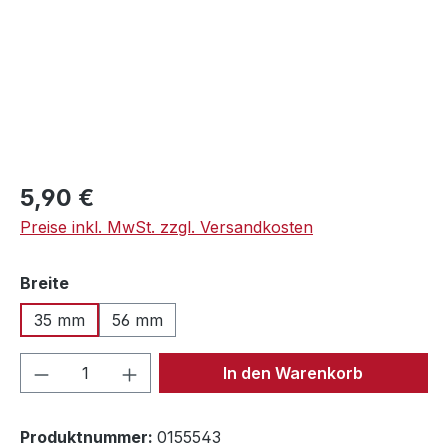
Regulärer Preis:
5,90 €
Preise inkl. MwSt. zzgl. Versandkosten
auswählen
Breite
35 mm
56 mm
Produkt Anzahl: Gib den gewünschten We
In den Warenkorb
Produktnummer:
0155543