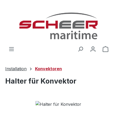
Zum Hauptinhalt springen
Ware
Installation
Konvektoren
Halter für Konvektor
Bildergalerie überspringen