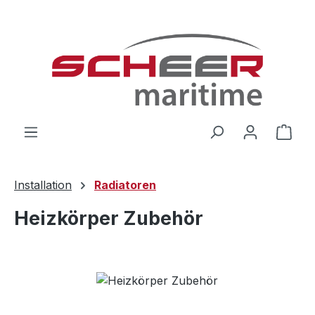
Zum Hauptinhalt springen
Ware
Installation
Radiatoren
Heizkörper Zubehör
Bildergalerie überspringen