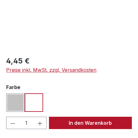
Regulärer Preis:
4,45 €
Preise inkl. MwSt. zzgl. Versandkosten
auswählen
Farbe
silber
weiß
Produkt Anzahl: Gib den gewünschten We
In den Warenkorb