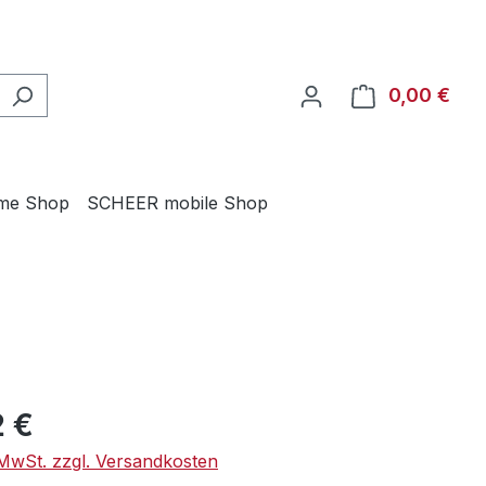
0,00 €
Ware
me Shop
SCHEER mobile Shop
eis:
2 €
. MwSt. zzgl. Versandkosten