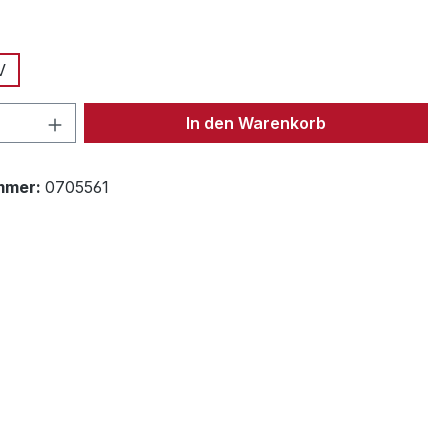
uswählen
V
 Anzahl: Gib den gewünschten Wert ein 
In den Warenkorb
mmer:
0705561