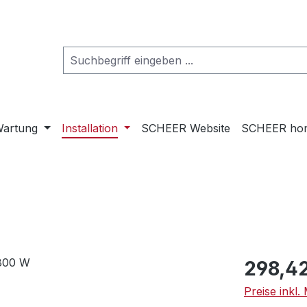
artung
Installation
SCHEER Website
SCHEER ho
Regulärer Pr
298,4
Preise inkl