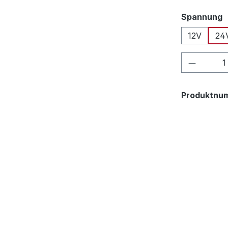
a
Spannung
12V
24
Produkt
Produktnu