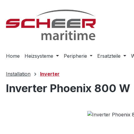
m Hauptinhalt springen
Zur Suche springen
Zur Hauptnavigation springen
Home
Heizsysteme
Peripherie
Ersatzteile
W
Installation
Inverter
Inverter Phoenix 800 W
Bildergalerie überspringen