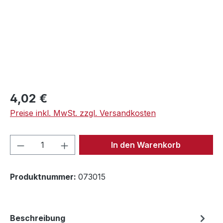
Regulärer Preis:
4,02 €
Preise inkl. MwSt. zzgl. Versandkosten
Produkt Anzahl: Gib den gewünschten We
In den Warenkorb
Produktnummer:
073015
Beschreibung