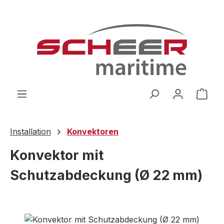
Zum Hauptinhalt springen
Ware
Installation
Konvektoren
Konvektor mit
Schutzabdeckung (Ø 22 mm)
Bildergalerie überspringen