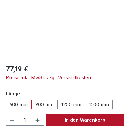
Regulärer Preis:
77,19 €
Preise inkl. MwSt. zzgl. Versandkosten
auswählen
Länge
600 mm
900 mm
1200 mm
1500 mm
Produkt Anzahl: Gib den gewünschten We
In den Warenkorb