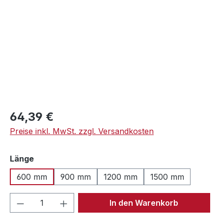
Regulärer Preis:
64,39 €
Preise inkl. MwSt. zzgl. Versandkosten
auswählen
Länge
600 mm
900 mm
1200 mm
1500 mm
Produkt Anzahl: Gib den gewünschten We
In den Warenkorb