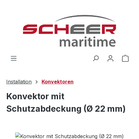
Zum Hauptinhalt springen
Ware
Installation
Konvektoren
Konvektor mit
Schutzabdeckung (Ø 22 mm)
Bildergalerie überspringen