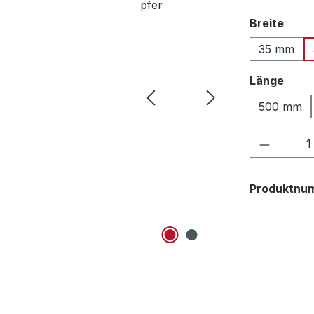
ausw
Breite
35 mm
ausw
Länge
500 mm
Produkt
Produktnu