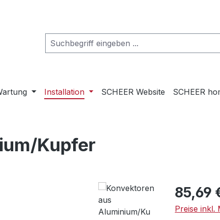
artung
Installation
SCHEER Website
SCHEER ho
nium/Kupfer
Regulärer Pr
85,69 
Preise inkl