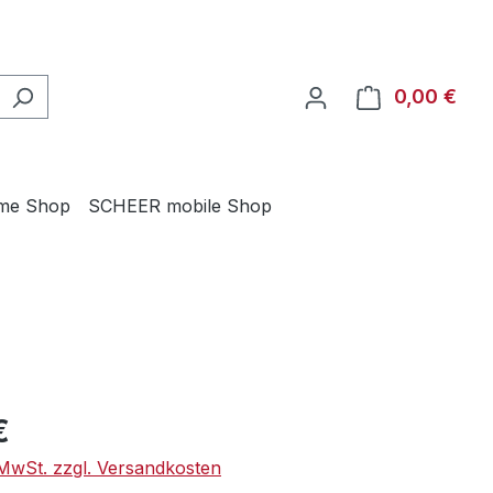
0,00 €
Ware
me Shop
SCHEER mobile Shop
eis:
€
. MwSt. zzgl. Versandkosten