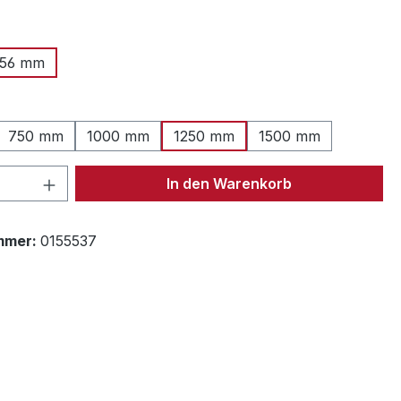
ählen
56 mm
ählen
750 mm
1000 mm
1250 mm
1500 mm
 Anzahl: Gib den gewünschten Wert ein 
In den Warenkorb
mmer:
0155537