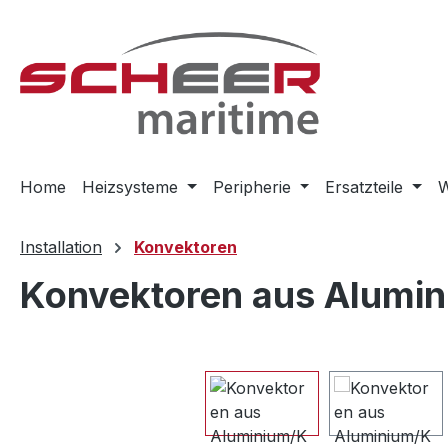
m Hauptinhalt springen
Zur Suche springen
Zur Hauptnavigation springen
Home
Heizsysteme
Peripherie
Ersatzteile
W
Installation
Konvektoren
Konvektoren aus Alumi
Bildergalerie überspringen