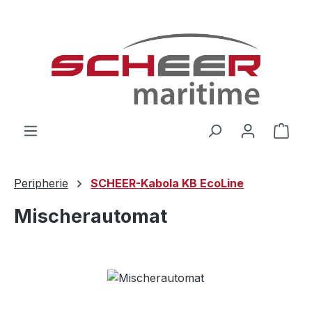
Zum Hauptinhalt springen
Ware
Peripherie
SCHEER-Kabola KB EcoLine
Mischerautomat
Bildergalerie überspringen