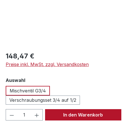
Regulärer Preis:
148,47 €
Preise inkl. MwSt. zzgl. Versandkosten
auswählen
Auswahl
Mischventil G3/4
Verschraubungsset 3/4 auf 1/2
Produkt Anzahl: Gib den gewünschten We
In den Warenkorb