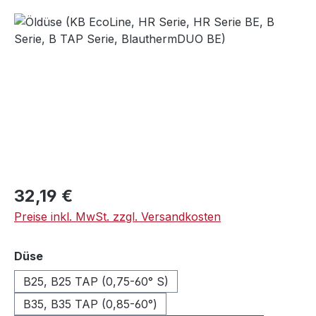
Bildergalerie überspringen
Regulärer Preis:
32,19 €
Preise inkl. MwSt. zzgl. Versandkosten
auswählen
Düse
B25, B25 TAP (0,75-60° S)
B35, B35 TAP (0,85-60°)