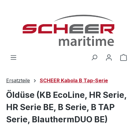
Zum Hauptinhalt springen
Ware
Ersatzteile
SCHEER Kabola B Tap-Serie
Öldüse (KB EcoLine, HR Serie,
HR Serie BE, B Serie, B TAP
Serie, BlauthermDUO BE)