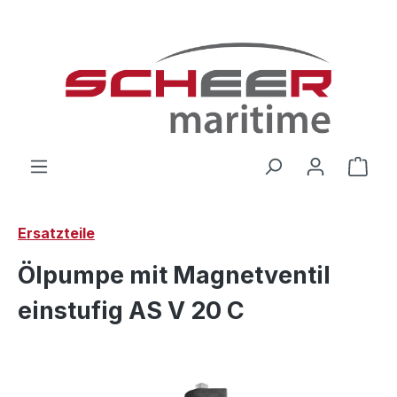
Zum Hauptinhalt springen
Ware
Ersatzteile
Ölpumpe mit Magnetventil
einstufig AS V 20 C
Bildergalerie überspringen