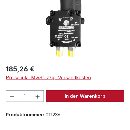
Regulärer Preis:
185,26 €
Preise inkl. MwSt. zzgl. Versandkosten
Produkt Anzahl: Gib den gewünschten We
In den Warenkorb
Produktnummer:
011236