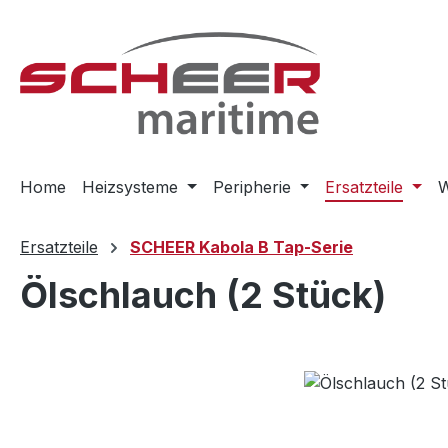
m Hauptinhalt springen
Zur Suche springen
Zur Hauptnavigation springen
Home
Heizsysteme
Peripherie
Ersatzteile
W
Ersatzteile
SCHEER Kabola B Tap-Serie
Ölschlauch (2 Stück)
Bildergalerie überspringen