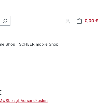
0,00 €
Ware
me Shop
SCHEER mobile Shop
eis:
€
. MwSt. zzgl. Versandkosten