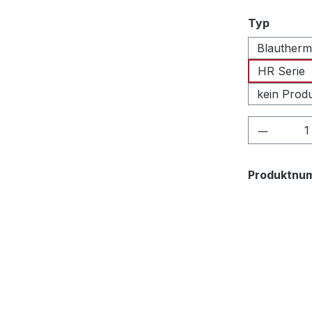
auswäh
Typ
Blautherm
HR Serie
kein Prod
Produkt
Produktnu