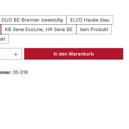
len
 DUO BE-Brenner zweistufig
ELCO Haube blau
KB Serie EcoLine, HR Serie BE
kein Produkt
ukt
 Anzahl: Gib den gewünschten Wert ein 
In den Warenkorb
mmer:
35-018