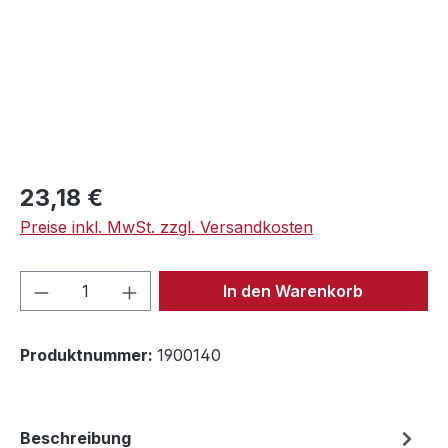
Regulärer Preis:
23,18 €
Preise inkl. MwSt. zzgl. Versandkosten
Produkt Anzahl: Gib den gewünschten We
In den Warenkorb
Produktnummer:
1900140
Beschreibung