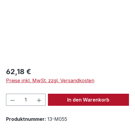
Regulärer Preis:
62,18 €
Preise inkl. MwSt. zzgl. Versandkosten
Produkt Anzahl: Gib den gewünschten We
In den Warenkorb
Produktnummer:
13-M055