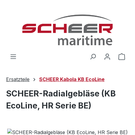
Zum Hauptinhalt springen
Ware
Ersatzteile
SCHEER Kabola KB EcoLine
SCHEER-Radialgebläse (KB
EcoLine, HR Serie BE)
Bildergalerie überspringen