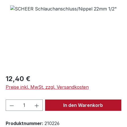
Bildergalerie überspringen
Regulärer Preis:
12,40 €
Preise inkl. MwSt. zzgl. Versandkosten
Produkt Anzahl: Gib den gewünschten We
In den Warenkorb
Produktnummer:
210226