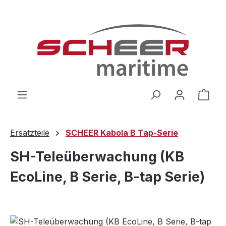
Zum Hauptinhalt springen
Ware
Ersatzteile
SCHEER Kabola B Tap-Serie
SH-Teleüberwachung (KB
EcoLine, B Serie, B-tap Serie)
Bildergalerie überspringen