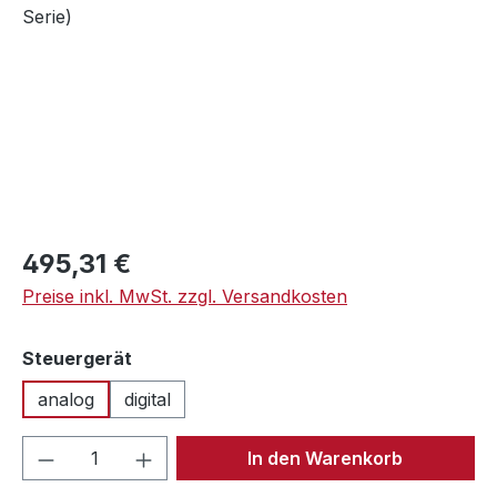
Regulärer Preis:
495,31 €
Preise inkl. MwSt. zzgl. Versandkosten
auswählen
Steuergerät
analog
digital
Produkt Anzahl: Gib den gewünschten We
In den Warenkorb