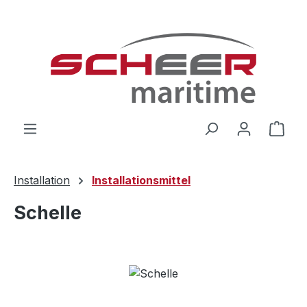
Zum Hauptinhalt springen
Ware
Installation
Installationsmittel
Schelle
Bildergalerie überspringen