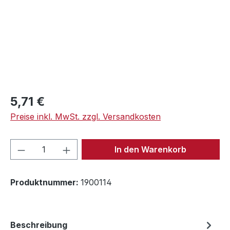
Regulärer Preis:
5,71 €
Preise inkl. MwSt. zzgl. Versandkosten
Produkt Anzahl: Gib den gewünschten We
In den Warenkorb
Produktnummer:
1900114
Beschreibung