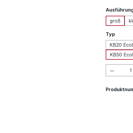
Ausführun
groß
kl
auswäh
Typ
KB20 Eco
KB50 Eco
Produkt
Produktnu