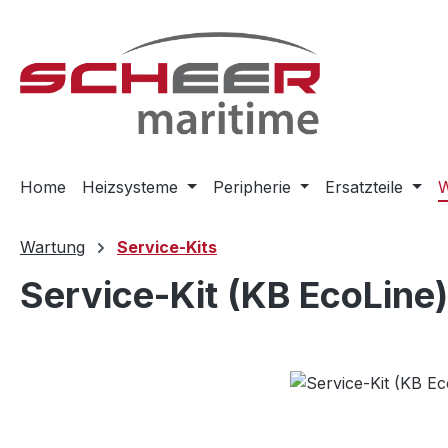
m Hauptinhalt springen
Zur Suche springen
Zur Hauptnavigation springen
Home
Heizsysteme
Peripherie
Ersatzteile
W
Wartung
Service-Kits
Service-Kit (KB EcoLine)
Bildergalerie überspringen