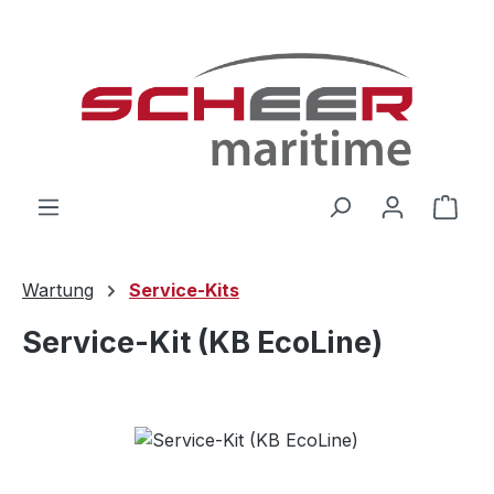
Zum Hauptinhalt springen
Ware
Wartung
Service-Kits
Service-Kit (KB EcoLine)
Bildergalerie überspringen