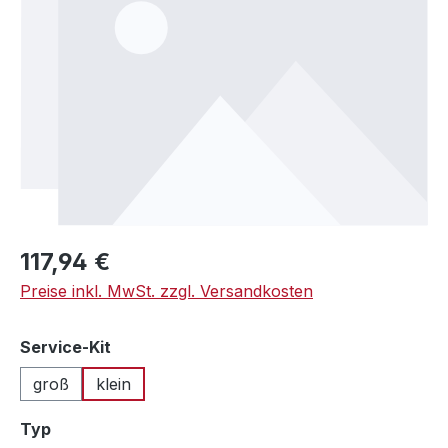
Regulärer Preis:
117,94 €
Preise inkl. MwSt. zzgl. Versandkosten
auswählen
Service-Kit
groß
klein
auswählen
Typ