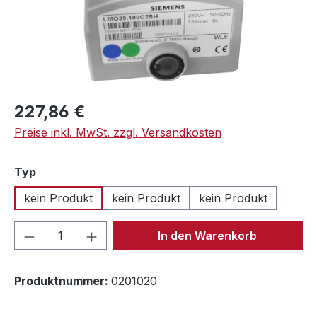
Regulärer Preis:
227,86 €
Preise inkl. MwSt. zzgl. Versandkosten
auswählen
Typ
kein Produkt
kein Produkt
kein Produkt
Produkt Anzahl: Gib den gewünschten We
In den Warenkorb
Produktnummer:
0201020