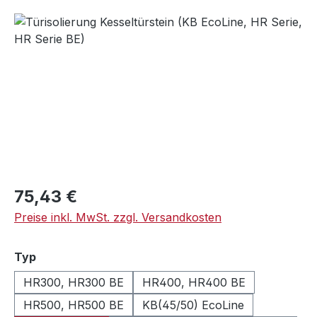
Bildergalerie überspringen
Regulärer Preis:
75,43 €
Preise inkl. MwSt. zzgl. Versandkosten
auswählen
Typ
HR300, HR300 BE
HR400, HR400 BE
HR500, HR500 BE
KB(45/50) EcoLine