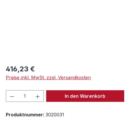
Regulärer Preis:
416,23 €
Preise inkl. MwSt. zzgl. Versandkosten
Produkt Anzahl: Gib den gewünschten We
In den Warenkorb
Produktnummer:
3020031