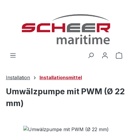
Zum Hauptinhalt springen
Ware
Installation
Installationsmittel
Umwälzpumpe mit PWM (Ø 22
mm)
Bildergalerie überspringen