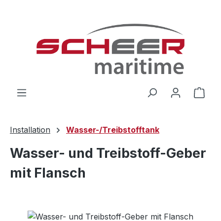
Zum Hauptinhalt springen
Ware
Installation
Wasser-/Treibstofftank
Wasser- und Treibstoff-Geber
mit Flansch
Bildergalerie überspringen