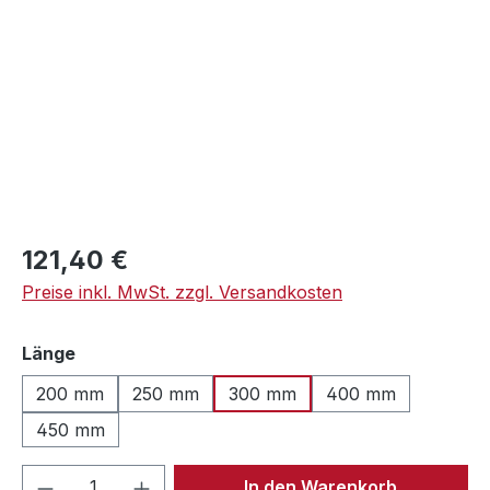
Regulärer Preis:
121,40 €
Preise inkl. MwSt. zzgl. Versandkosten
auswählen
Länge
200 mm
250 mm
300 mm
400 mm
450 mm
Produkt Anzahl: Gib den gewünschten We
In den Warenkorb