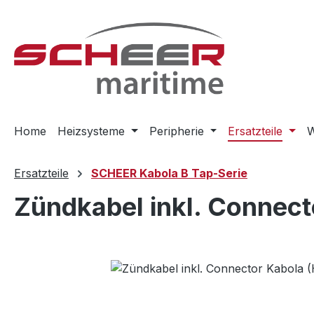
m Hauptinhalt springen
Zur Suche springen
Zur Hauptnavigation springen
Home
Heizsysteme
Peripherie
Ersatzteile
W
Ersatzteile
SCHEER Kabola B Tap-Serie
Zündkabel inkl. Connect
Bildergalerie überspringen