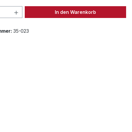
 Anzahl: Gib den gewünschten Wert ein 
In den Warenkorb
mmer:
35-023