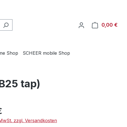
0,00 €
Ware
me Shop
SCHEER mobile Shop
B25 tap)
eis:
€
. MwSt. zzgl. Versandkosten